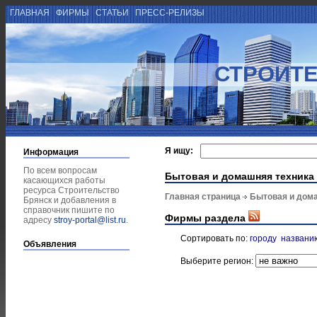
ГЛАВНАЯ
ФИРМЫ
СТАТЬИ
ПРЕСС-РЕЛИЗЫ
СТРОИТЕ
Я ищу:
Информация
По всем вопросам
Бытовая и домашняя техника
касающихся работы
ресурса Строительство
Главная страница
Бытовая и дом
Брянск и добавления в
справочник пишите по
Фирмы раздела
адресу
stroy-portal@list.ru
.
Сортировать по:
городу
названи
Объявления
Выберите регион: