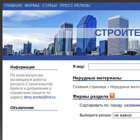
ГЛАВНАЯ
ФИРМЫ
СТАТЬИ
ПРЕСС-РЕЛИЗЫ
СТРОИТЕ
Я ищу:
Информация
По всем вопросам
Нерудные материалы
касающихся работы
ресурса Строительство
Главная страница
Нерудные мат
Брянск и добавления в
справочник пишите по
Фирмы раздела
адресу
stroy-portal@list.ru
.
Сортировать по:
городу
названи
Объявления
Выберите регион: