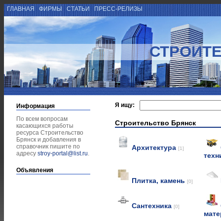
ГЛАВНАЯ
ФИРМЫ
СТАТЬИ
ПРЕСС-РЕЛИЗЫ
СТРОИТЕ
Я ищу:
Информация
По всем вопросам
Строительство Брянск
касающихся работы
ресурса Строительство
Брянск и добавления в
справочник пишите по
Архитектура
[1]
адресу
stroy-portal@list.ru
.
техн
Объявления
Плитка, камень
[0]
Сантехника
[0]
мат