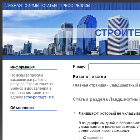
ГЛАВНАЯ
ФИРМЫ
СТАТЬИ
ПРЕСС-РЕЛИЗЫ
СТРОИТЕ
Я ищу:
Информация
По всем вопросам
Каталог статей
касающихся работы
ресурса Строительство
Главная страница
Ландшафтный 
Брянск и добавления в
справочник пишите по
адресу
stroy-portal@list.ru
.
Статьи раздела Ландшафтны
Объявления
Ландшафт, который не укладывае
1.
В ландшафтном дизайне Брянска часто
укладывается в реальные размеры уча
срыву сроков и росту расходов.
...
подробнее